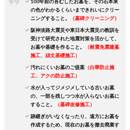
100年前の苔むしたお墓を、その石本来
の色がわかるくらいまできれいにクリー
ニングすること。
（墓碑クリーニング）
阪神淡路大震災や東日本大震災の教訓を
受けて研究された地震対策を活かして、
お墓や基礎を作ること。
（耐震免震建墓
施工、頑丈基礎施工）
汚れにくいお墓のご提案
（白華防止施
工、アクの防止施工）
水が入ってジメジメしている古いお墓
の、一部を残しつつ水が入らないお墓に
すること。
（墓碑改修施工）
跡継ぎがいなくなったり、遠方にお墓を
作成するため、現在のお墓を撤去廃棄す