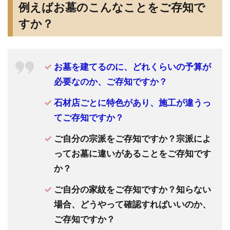
例えばお墓のこんなことをご存知で
知で
す
すか？
か？
3
私
お墓を建てるのに、どれくらいの予算が
は
お
必要なのか、ご存知ですか？
墓
石材店ごとに特色があり、施工が違うっ
の
てご存知ですか？
専
門
ご自分の宗派をご存知ですか？宗派によ
家
ってお墓に違いがあることをご存知です
で
か？
す
ご自分の家紋をご存知ですか？知らない
4
お
場合、どうやって確認すればいいのか、
墓
職
ご存知ですか？