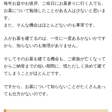
毎年お盆やお彼岸、ご命日にお墓参りに行く人でも、
い
お墓について勉強したことがある人は少ないと思いま
こ
と
す。
が
また、そんな機会はほとんどないのも事実です。
い
っ
人がお墓を建てるのは、一生に一度あるかないかです
ぱ
から、知らないのも無理がありません。
い
あ
そしてそのお墓を建てる機会も、ご家族が亡くなって
る
からご納骨までの短い期間に、慌ただしく決めて建て
2
例え
てしまうことがほとんどです。
ばお
墓の
ですから、お墓について知らないことがたくさんあっ
こん
ても仕方がないのです。
なこ
とを
ご存