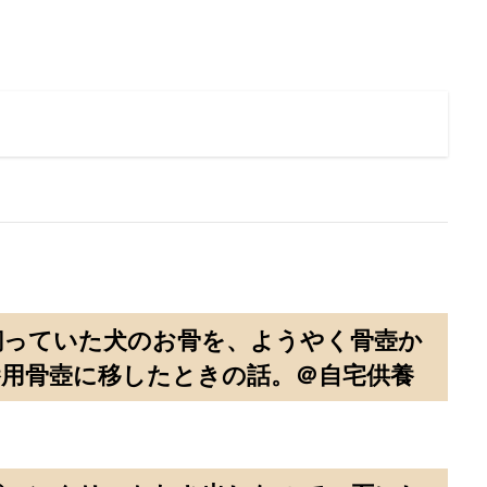
飼っていた犬のお骨を、ようやく骨壺か
養用骨壺に移したときの話。＠自宅供養