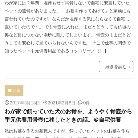
わが家には２年間、埋葬もせず納骨しないで自宅に安置していた
ペットの遺骨がありました。 「お墓を作ってあげて」と家族にも
言われていたのですが、なんだか埋葬する気にならなくて自宅に
置いていたのです。 でも骨壺に入れたままだとどうしても仏壇の
奥など目につかない場所に隠してしまいます。 骨壺のままだとど
うしても安心して見ていられないんですね。 そこで仕事の関係で
知ったペット手元供養用品であるコッコリーノ（ […]
続きを読む
お墓
2019年3月18日
2021年2月8日
0件
わが家で飼っていた犬のお骨を、ようやく骨壺から
手元供養用骨壺に移したときの話。＠自宅供養
私はお墓を作るお墓職人ですが、飼っていたペットのお墓を作ら