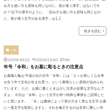
み方も使い方も意味も同じなのに、形が違う漢字」はないです
か？ 以下の漢字のように、「読み方も使い方も意味も同じなの
に、形が違う文字がある漢字」は […]
続きを読む
お墓
2019年4月2日
2021年2月6日
0件
年号「令和」をお墓に彫るときの注意点
お墓職人亀山 平成の次の元号「令和」には「人々が美しく心を寄
せ合う中で文化が生まれ育つ」という素晴らしい意味が込められ
ています。 ただ、お墓に書くときは少し注意が必要な文字なんで
すよ。 今日は「令和」という文字が持つ特殊な事情をご説明した
いと思います。 「令」は書体によって形が大きく異なる文字 お墓
に一度文字を彫刻しますと、それを修正するのは非常に難しい作